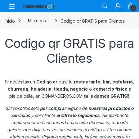
Skip to navigation
Skip to content
Open
0
Inicio
Mi cuenta
Codigo qr GRATIS para Clientes
Codigo qr GRATIS para
Clientes
Si necesitas un
Codigo qr
para tu
restaurante
,
bar
,
cafeteria
,
churreria
,
heladeria
,
tienda
,
negocio
o
comercio físico
a
pie de calle, en COMANDEROS.COM
te lo damos GRATIS
!!!
Si!! nosotros solo
por comprar
alguno de
nuestros productos o
servicio
s y ser cliente
el QR te lo regalamos
, Simplemente
contáctenos indicándonos la dirección del enlace, a donde
quieres que dirija una vez se escanea el código así tus clientes
abrirán tu carta digital o pagina web, incluso enlazamos a tu